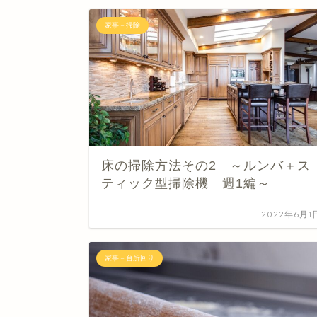
家事－掃除
床の掃除方法その2 ～ルンバ＋ス
ティック型掃除機 週1編～
2022年6月1
家事－台所回り