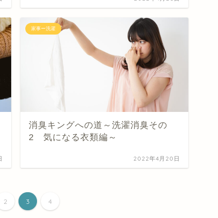
家事ー洗濯
消臭キングへの道～洗濯消臭その
2 気になる衣類編～
日
2022年4月20日
2
3
4