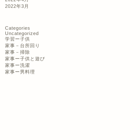
2022年3月
パパ家事3種の神器の一つ『食洗
パパ家事
器』その2
機』その
Categories
Uncategorized
2022年3月25日
学習ー子供
家事－台所回り
家事－掃除
家事ー子供と遊び
家事ー洗濯
家事ー男料理