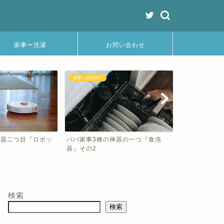
家事ー洗濯
お問い合わせ
り
家事－台所回り
家事－掃
種の神器の一つ『食洗
パパ家事3種の神器の一つ『食洗
パパ家
機』その1
ト掃除機
検索
検索