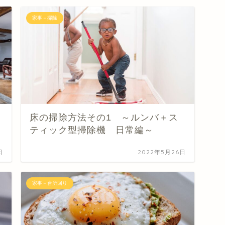
家事－掃除
床の掃除方法その1 ～ルンバ＋ス
ティック型掃除機 日常編～
日
2022年5月26日
家事－台所回り