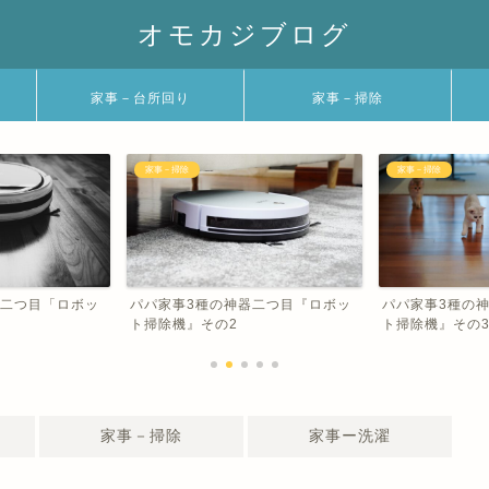
オモカジブログ
家事－台所回り
家事－掃除
家事－掃除
家事－台所回
の神器二つ目『ロボッ
パパ家事3種の神器二つ目『ロボッ
パパ家事3
の2
ト掃除機』その3
器』その2
家事－掃除
家事ー洗濯