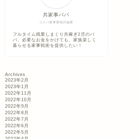
共家事パパ
コスパ家事重視評論家
フルタイム残業しまくり共稼ぎ2児のパ
パ。必要なお金をかけても、家族楽しく
大好き家電『ホームベーカリー』活
大好き家
暮らせる家事戦術を提供したい！
用方法その2～HB機能を使ったお手
用方法そ
軽活用術～
ト～
2022年5月10日
Archives
2023年2月
2023年1月
家事－台所回り
家事－台所回り
2022年11月
2022年10月
2022年9月
2022年8月
2022年7月
2022年6月
2022年5月
2022年4月