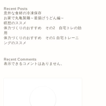
Recent Posts
家事－台所回り
家事－台所回り
意外な食材の冷凍保存
お家で丸亀製麺～釜揚げうどん編～
瞑想のススメ
体力づくりのおすすめ その2 自宅トレの効
用
体力づくりのおすすめ その1 自宅トレーニ
ングのススメ
台所掃除のお気に入り その1 コ
大好き家
Recent Comments
ンロクリーナー
用方法そ
表示できるコメントはありません。
とメンテ
2022年9月7日
家事－台所回り
家事－台所回り