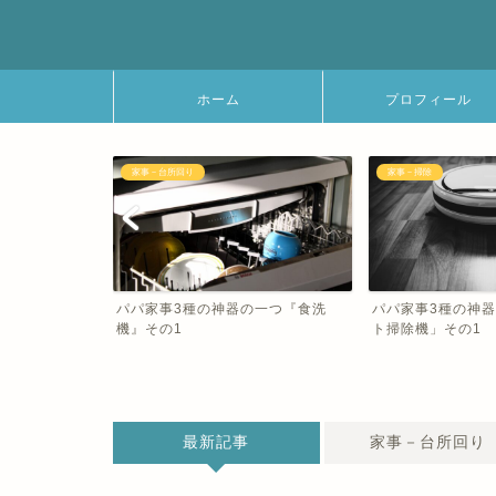
ホーム
プロフィール
家事－掃除
家事－掃除
神器の一つ『食洗
パパ家事3種の神器二つ目「ロボッ
パパ家事3種
ト掃除機」その1
ト掃除機』そ
最新記事
家事－台所回り