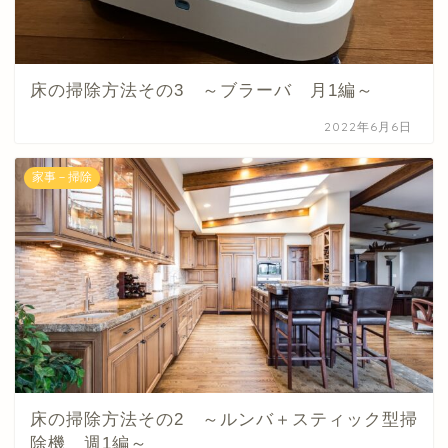
床の掃除方法その3 ～ブラーバ 月1編～
2022年6月6日
家事－掃除
床の掃除方法その2 ～ルンバ＋スティック型掃
除機 週1編～