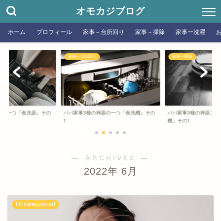
オモカジブログ
ホーム
プロフィール
家事－台所回り
家事－掃除
家事ー洗濯
家事－台所回り
家事－掃除
器の一つ『食洗器』その
パパ家事3種の神器の一つ『食洗機』その
パパ家事3種の神器二つ
1
機」その1
― ARCHIVES ―
2022年 6月
Uncategorized