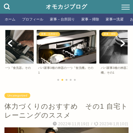
オモカジブログ
ホーム
プロフィール
家事－台所回り
家事－掃除
家事ー洗濯
家事－台所回り
家事－掃除
器の一つ『食洗器』その
パパ家事3種の神器の一つ『食洗機』その
パパ家事3種の神器二つ
1
機」その1
Uncategorized
体力づくりのおすすめ その1 自宅ト
レーニングのススメ
2022年11月19日
/
2023年1月10日