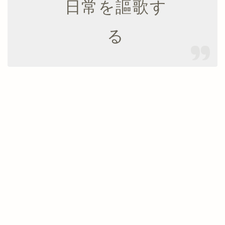
日常を謳歌す
る