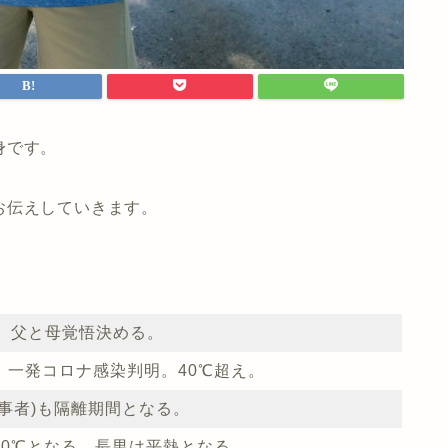
身です。
お伝えしていきます。
℃。父と母覚悟決める。
。一発コロナ感染判明。40℃超え。
事者)も隔離期間となる。
40℃となる。長男は平熱となる。