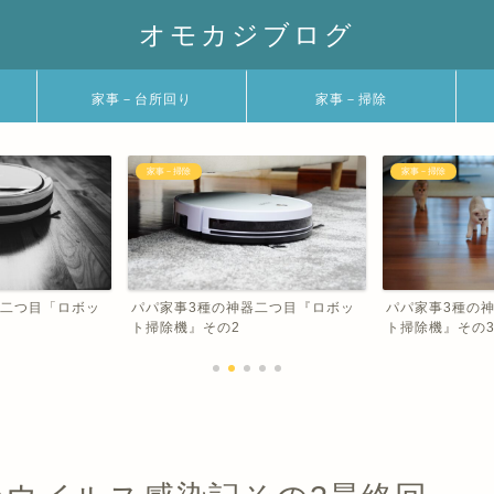
オモカジブログ
家事－台所回り
家事－掃除
家事－掃除
家事－台所回り
器二つ目『ロボッ
パパ家事3種の神器二つ目『ロボッ
パパ家事3種の
ト掃除機』その3
器』その2