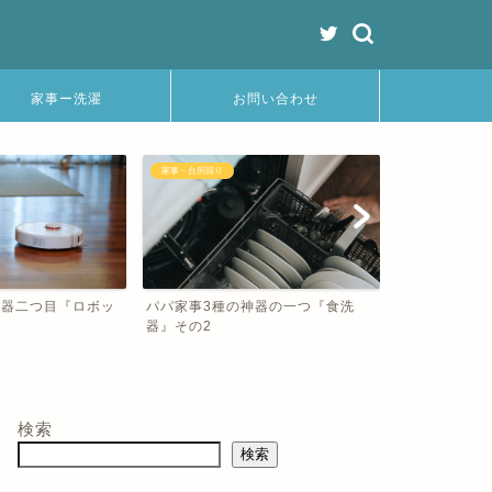
家事ー洗濯
お問い合わせ
家事－台所回り
家事－掃除
神器の一つ『食洗
パパ家事3種の神器の一つ『食洗
パパ家事3種
機』その1
ト掃除機」そ
検索
検索