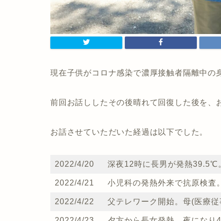
現在子供がコロナ感染で濃厚接触者隔離中の
前回お話ししたその後晴れて回復した後を、
お話させていただいた経過は以下でした。
2022/4/20
深夜12時に長男が発熱39.5
2022/4/21
小児科の発熱外来で抗原検査
2022/4/22
父テレワーク開始。母(医療従
2022/4/23
夕方から長女発熱。夜になり