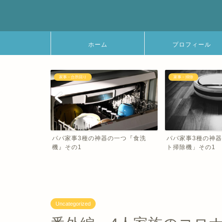
ホーム
プロフィール
家事－掃除
家事－掃除
の一つ『食洗
パパ家事3種の神器二つ目「ロボッ
パパ家事3種の神
ト掃除機」その1
ト掃除機』その2
Uncategorized